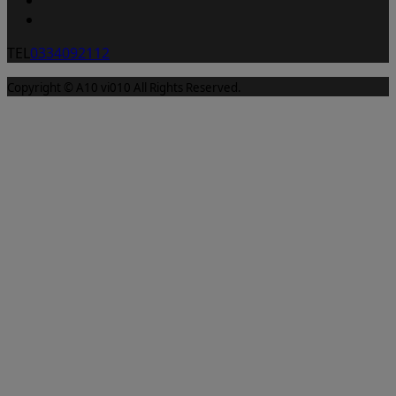
TEL
0334092112
Copyright © A10 vi010 All Rights Reserved.