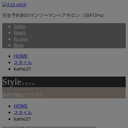
完全予約制のマンツーマンヘアサロン（旧A10+α）
Salon
News
Access
Blog
HOME
スタイル
kamo21
Style
スタイル
創作活動はワクワク
HOME
スタイル
kamo21