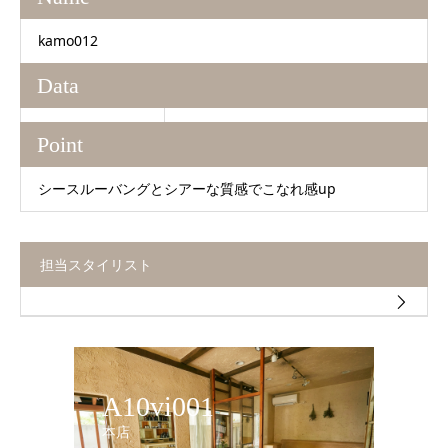
kamo012
Data
Point
シースルーバングとシアーな質感でこなれ感up
担当スタイリスト
A10vi001
本店