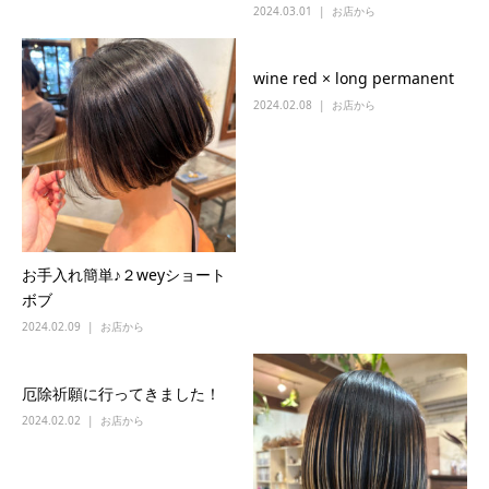
2024.03.01
お店から
wine red × long permanent
2024.02.08
お店から
お手入れ簡単♪２weyショート
ボブ
2024.02.09
お店から
厄除祈願に行ってきました！
2024.02.02
お店から